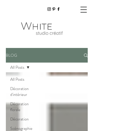
BLOG
All Posts
All Posts
Décoration
d'intérieur
Décoration
florale
Décoration
Scénographie