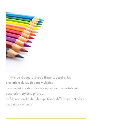
Afin de répondre à vos différents besoins, les
prestations du studio sont multiples,
conseil et création de concepts, direction artistique,
décoration, stylisme photo ...
ou à la recherche de l'idée qui fera la différence! N'hésitez
pas à nous contacter