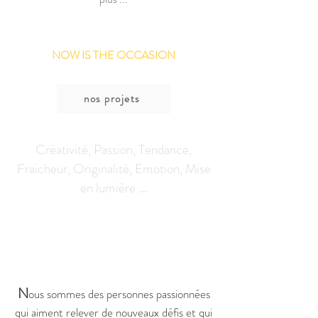
NOW IS THE OCCASION
nos projets
Créativité, Passion, Tendance,
Fraicheur, Originalité, Emotion, Mise
en lumière ...
N
ous sommes des personnes passionnées
qui aiment relever de nouveaux défis et qui