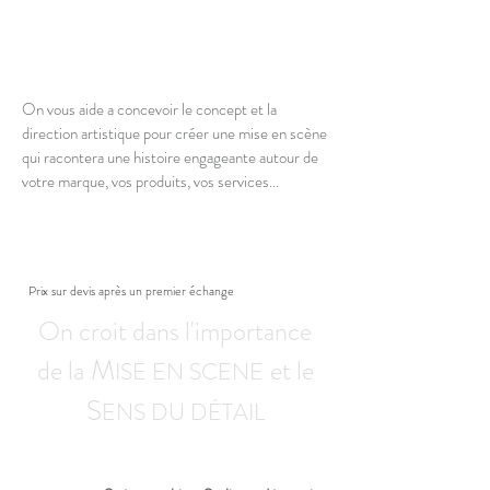
On vous aide a concevoir le concept et la
direction artistique pour créer une mise en scène
qui racontera une histoire engageante autour de
votre marque, vos produits, vos services...
Prix sur devis après un premier échange
On croit dans l'importance
M
de la
et le
ISE EN SCENE
S
ENS DU DÉTAIL