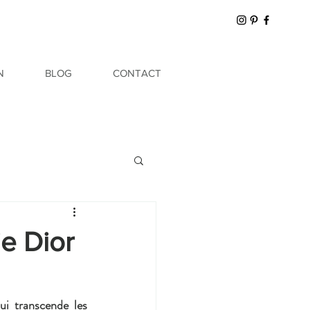
N
BLOG
CONTACT
ie Dior
i transcende les 