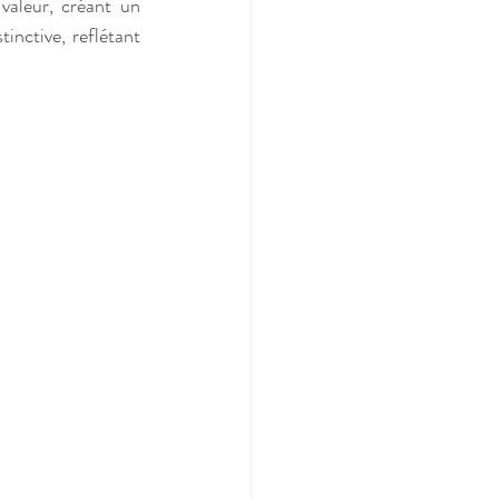
valeur,
créant un 
nctive, reflétant 