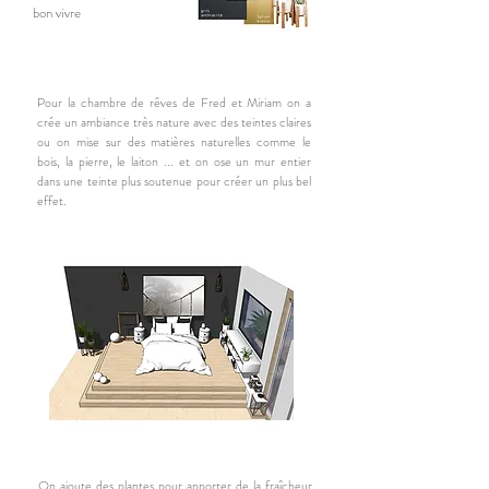
bon vivre
Pour la chambre de rêves de Fred et Miriam on a
crée un ambiance très nature avec des teintes claires
ou on mise sur des matières naturelles comme le
bois, la pierre, le laiton ...
et on ose un mur entier
dans une teinte plus soutenue pour créer un plus bel
effet.
On ajoute des plantes pour apporter de la fraîcheur